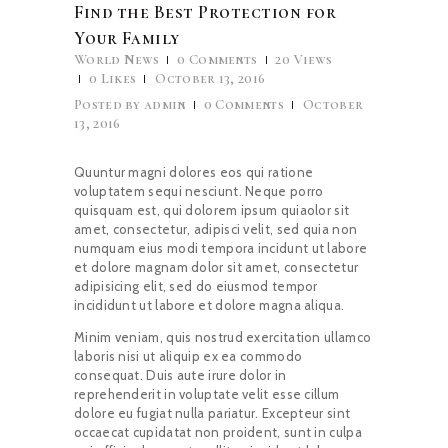
Find the Best Protection for
Your Family
World News
0
Comments
20
Views
0
Likes
October 13, 2016
Posted by
admin
0
Comments
October
13, 2016
Quuntur magni dolores eos qui ratione
voluptatem sequi nesciunt. Neque porro
quisquam est, qui dolorem ipsum quiaolor sit
amet, consectetur, adipisci velit, sed quia non
numquam eius modi tempora incidunt ut labore
et dolore magnam dolor sit amet, consectetur
adipisicing elit, sed do eiusmod tempor
incididunt ut labore et dolore magna aliqua.
Minim veniam, quis nostrud exercitation ullamco
laboris nisi ut aliquip ex ea commodo
consequat. Duis aute irure dolor in
reprehenderit in voluptate velit esse cillum
dolore eu fugiat nulla pariatur. Excepteur sint
occaecat cupidatat non proident, sunt in culpa