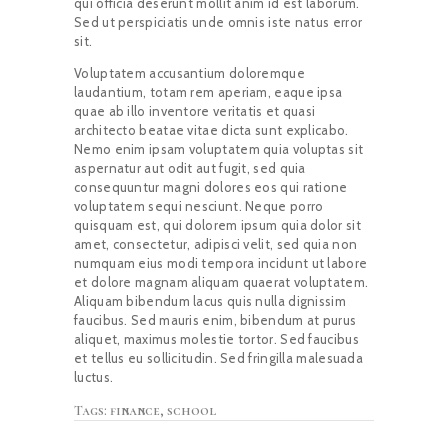
qui officia deserunt mollit anim id est laborum.
Sed ut perspiciatis unde omnis iste natus error
sit.
Voluptatem accusantium doloremque
laudantium, totam rem aperiam, eaque ipsa
quae ab illo inventore veritatis et quasi
architecto beatae vitae dicta sunt explicabo.
Nemo enim ipsam voluptatem quia voluptas sit
aspernatur aut odit aut fugit, sed quia
consequuntur magni dolores eos qui ratione
voluptatem sequi nesciunt. Neque porro
quisquam est, qui dolorem ipsum quia dolor sit
amet, consectetur, adipisci velit, sed quia non
numquam eius modi tempora incidunt ut labore
et dolore magnam aliquam quaerat voluptatem.
Aliquam bibendum lacus quis nulla dignissim
faucibus. Sed mauris enim, bibendum at purus
aliquet, maximus molestie tortor. Sed faucibus
et tellus eu sollicitudin. Sed fringilla malesuada
luctus.
Tags:
finance
,
school