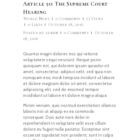
Article 50: The Supreme Court
Hearing
World News
0
Comments
23
Views
0
Likes
October 18, 2016
Posted by
admin
0
Comments
October
18, 2016
Quuntur magni dolores eos qui ratione
voluptatem sequi nesciunt. Neque porro
quisquam est, qui dolorem ipsum quiaolor sit
amet, consectetur, adipisci velit, sed quia non
numquam eius modi tempora incidunt ut labore
et dolore magnam dolor sit amet, consectetur
adipisicing elit, sed do eiusmod tempor
incididunt ut labore et dolore magna aliqua.
Minim veniam, quis nostrud exercitation ullamco
laboris nisi ut aliquip ex ea commodo
consequat. Duis aute irure dolor in
reprehenderit in voluptate velit esse cillum
dolore eu fugiat nulla pariatur. Excepteur sint
occaecat cupidatat non proident, sunt in culpa